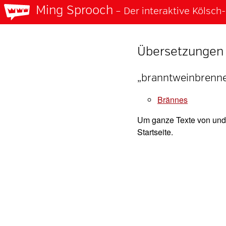
Ming Sprooch
– Der interaktive Kölsc
Übersetzungen 
„branntweinbrenne
brännes
Um ganze Texte von und 
Startseite.