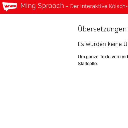
Ming Sprooch
– Der interaktive Kölsc
Übersetzungen 
Es wurden keine Ü
Um ganze Texte von und 
Startseite.