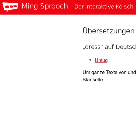
Ming Sprooch
– Der interaktive Kölsc
Übersetzungen 
„dress” auf Deutsc
unfug
Um ganze Texte von und 
Startseite.