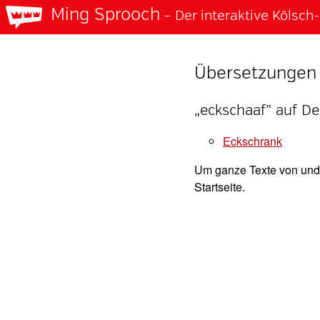
Ming Sprooch
– Der interaktive Kölsc
Übersetzungen 
„eckschaaf” auf D
eckschrank
Um ganze Texte von und 
Startseite.